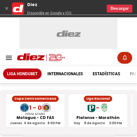
Diez
×
Descargar
Disponible en Google y IOS
LIGA HONDUBET
INTERNACIONALES
ESTADÍSTICAS
PAR
Copa Centroamericana
Liga Nacional
1 - 0
-
FINALIZADO
Motagua - CD FAS
Platense - Marathón
Jueves
6 de agosto
9:00 PM
Hoy
8 de agosto
3:00 PM