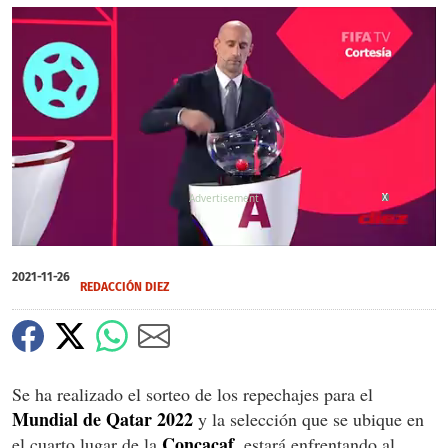
X
X
0
seconds
2021-11-26
of
REDACCIÓN DIEZ
0
seconds
Se ha realizado el sorteo de los repechajes para el
Mundial de Qatar 2022
y la selección que se ubique en
Concacaf
el cuarto lugar de la
, estará enfrentando al