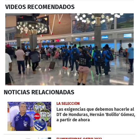
VIDEOS RECOMENDADOS
0
NOTICIAS
RELACIONADAS
seconds
of
25
LA SELECCIÓN
minutes,
Las exigencias que debemos hacerle al
11
DT de Honduras, Hernán 'Bolillo' Gómez,
seconds
a partir de ahora