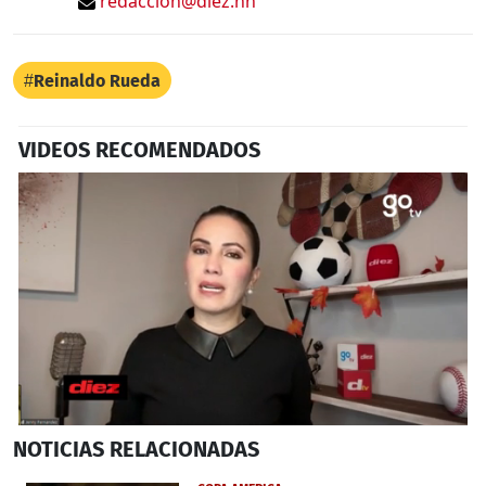
redaccion@diez.hn
Reinaldo Rueda
VIDEOS RECOMENDADOS
0
NOTICIAS
RELACIONADAS
seconds
of
4