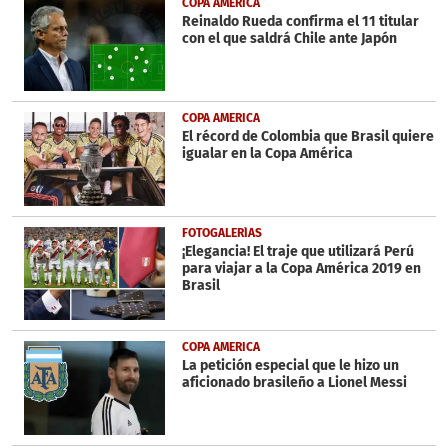
COPA AMERICA
minutes,
Reinaldo Rueda confirma el 11 titular
3
con el que saldrá Chile ante Japón
seconds
COPA AMERICA
El récord de Colombia que Brasil quiere
igualar en la Copa América
FOTOGALERÍAS
¡Elegancia! El traje que utilizará Perú
para viajar a la Copa América 2019 en
Brasil
COPA AMERICA
La petición especial que le hizo un
aficionado brasileño a Lionel Messi