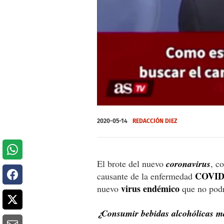
0
seconds
2020-05-14
REDACCIÓN DIEZ
of
0
seconds
Volume
0%
El brote del nuevo
coronavirus
, c
COVID
causante de la enfermedad
virus endémico
nuevo
que no podr
¿Consumir bebidas alcohólicas m