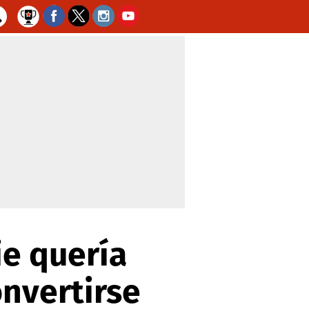
ie quería
onvertirse