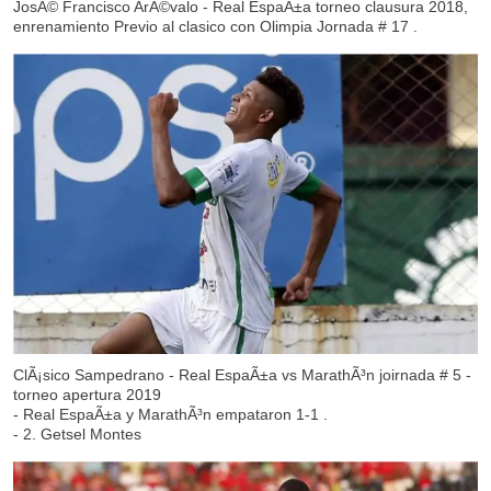
JosÃ© Francisco ArÃ©valo - Real EspaÃ±a torneo clausura 2018,
enrenamiento Previo al clasico con Olimpia Jornada # 17 .
ClÃ¡sico Sampedrano - Real EspaÃ±a vs MarathÃ³n joirnada # 5 -
torneo apertura 2019
- Real EspaÃ±a y MarathÃ³n empataron 1-1 .
- 2. Getsel Montes