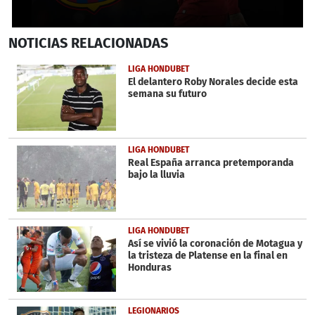
0
NOTICIAS
RELACIONADAS
seconds
of
55
LIGA HONDUBET
seconds
El delantero Roby Norales decide esta
semana su futuro
LIGA HONDUBET
Real España arranca pretemporanda
bajo la lluvia
LIGA HONDUBET
Así se vivió la coronación de Motagua y
la tristeza de Platense en la final en
Honduras
LEGIONARIOS