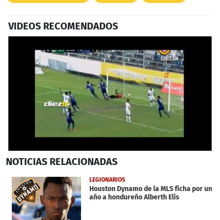
VIDEOS RECOMENDADOS
0
NOTICIAS
RELACIONADAS
seconds
of
1
LEGIONARIOS
minute,
Houston Dynamo de la MLS ficha por un
13
año a hondureño Alberth Elis
seconds