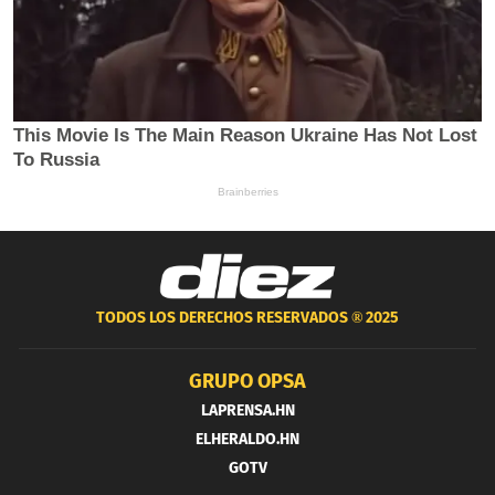
TODOS LOS DERECHOS RESERVADOS ®
2025
GRUPO OPSA
LAPRENSA.HN
ELHERALDO.HN
GOTV