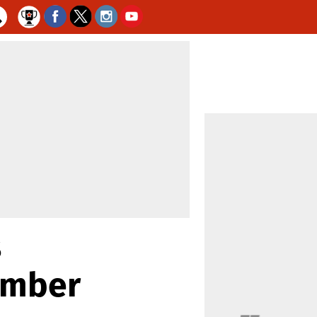
s
ember