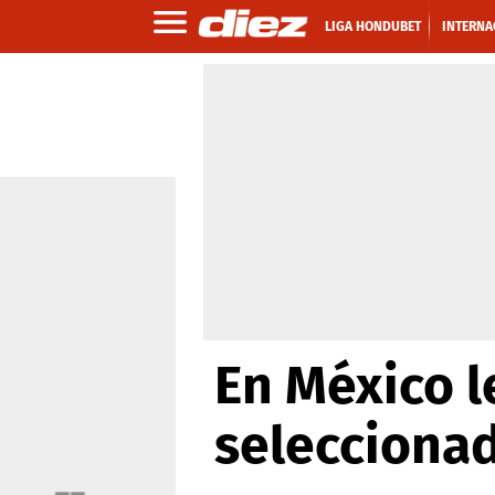
LIGA HONDUBET
INTERNA
En México l
selecciona