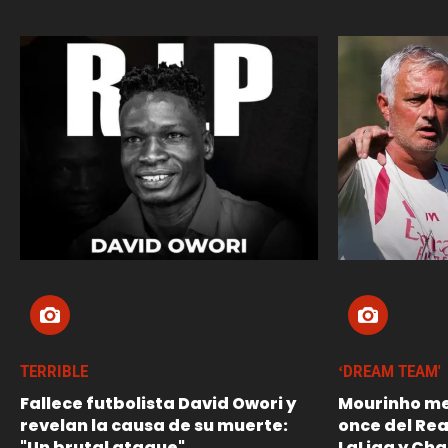
TERRIBLE
‘DREAM TEAM'
Fallece futbolista David Owori y
Mourinho me
revelan la causa de su muerte:
once del Re
"Un brutal ataque"
LaLiga y Ch