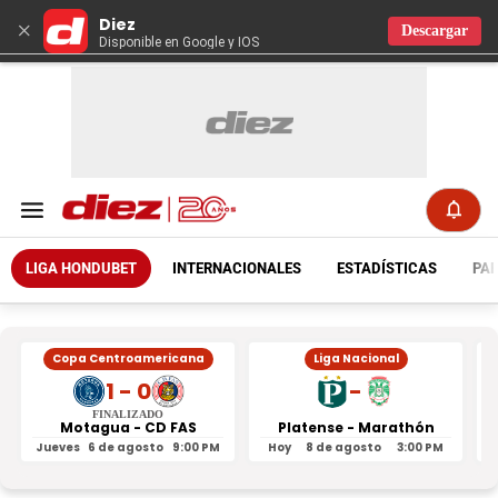
Diez
×
Descargar
Disponible en Google y IOS
LIGA HONDUBET
INTERNACIONALES
ESTADÍSTICAS
PAR
Copa Centroamericana
Liga Nacional
1 - 0
-
FINALIZADO
Motagua - CD FAS
Platense - Marathón
Jueves
6 de agosto
9:00 PM
Hoy
8 de agosto
3:00 PM