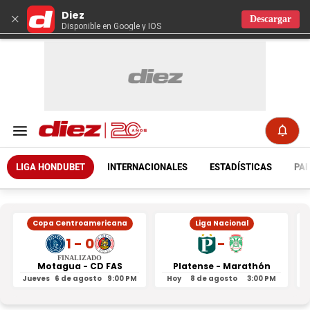
Diez
×
Descargar
Disponible en Google y IOS
LIGA HONDUBET
INTERNACIONALES
ESTADÍSTICAS
PAR
Copa Centroamericana
Liga Nacional
1 - 0
-
FINALIZADO
Motagua - CD FAS
Platense - Marathón
Jueves
6 de agosto
9:00 PM
Hoy
8 de agosto
3:00 PM