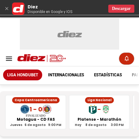
Diez
×
Descargar
Disponible en Google y IOS
LIGA HONDUBET
INTERNACIONALES
ESTADÍSTICAS
PAR
Copa Centroamericana
Liga Nacional
1 - 0
-
FINALIZADO
Motagua - CD FAS
Platense - Marathón
Jueves
6 de agosto
9:00 PM
Hoy
8 de agosto
3:00 PM