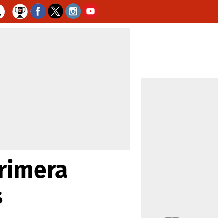
primera
s