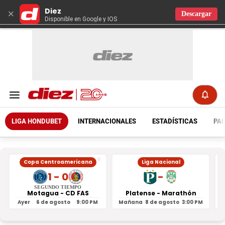
Diez
×
Descargar
Disponible en Google y IOS
LIGA HONDUBET
INTERNACIONALES
ESTADÍSTICAS
PAR
Copa Centroamericana
Liga Nacional
1 - 0
-
SEGUNDO TIEMPO
Motagua - CD FAS
Platense - Marathón
Ayer
6 de agosto
9:00 PM
Mañana
8 de agosto
3:00 PM