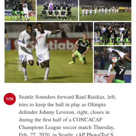
Seattle Sounders forward Raul Ruidiaz, left,
1/16
tries to keep the ball in play as Olimpia
defender Johnny Leveron, right, closes in
during the first half of a CONCACAF
Champions League soccer match Thursday,
Feb. 27, 2020, in Seattle. (AP Photo/Ted S.