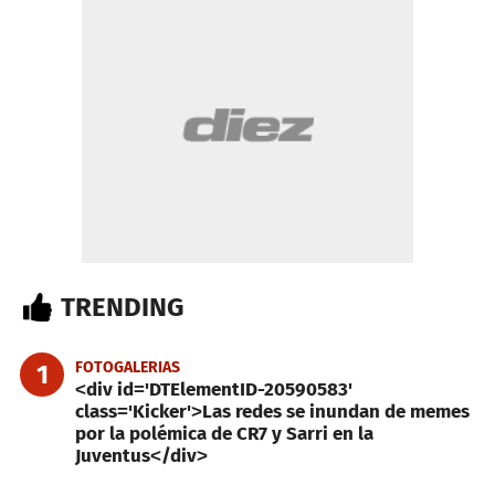
TRENDING
FOTOGALERIAS
1
<div id='DTElementID-20590583'
class='Kicker'>Las redes se inundan de memes
por la polémica de CR7 y Sarri en la
Juventus</div>