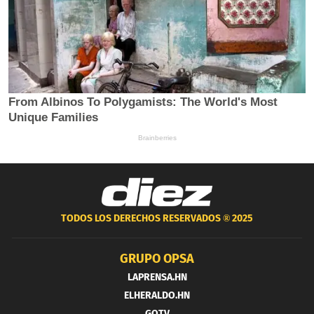
TODOS LOS DERECHOS RESERVADOS ®
2025
GRUPO OPSA
LAPRENSA.HN
ELHERALDO.HN
GOTV