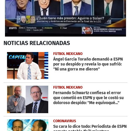
Próximo
0
NOTICIAS
RELACIONADAS
seconds
of
22
FÚTBOL MEXICANO
seconds
Ángel García Toraño demandó a ESPN
por su despido y revela lo que sufrió:
''Ni una gorra me dieron''
FÚTBOL MEXICANO
Fernando Schwartz confiesa el error
que cometió en ESPN y que le costó su
doloroso despido: ''Me equivoqué...''
CORONAVIRUS
Su cara lo dice todo: Periodista de ESPN