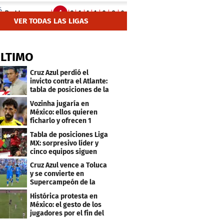
VER TODAS LAS LIGAS
ÚLTIMO
Cruz Azul perdió el
invicto contra el Atlante:
tabla de posiciones de la
Liga MX
Vozinha jugaría en
México: ellos quieren
ficharlo y ofrecen 1
millón de dólares
Tabla de posiciones Liga
MX: sorpresivo líder y
cinco equipos siguen
invictos
Cruz Azul vence a Toluca
y se convierte en
Supercampeón de la
Liga mexicana
Histórica protesta en
México: el gesto de los
jugadores por el fin del
ascenso