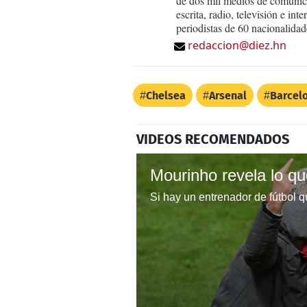
de dos mil medios de comunica
escrita, radio, televisión e in
periodistas de 60 nacionalidad
redaccion@diez.hn
Chelsea
Arsenal
Barcel
VIDEOS RECOMENDADOS
Mourinho revela lo que