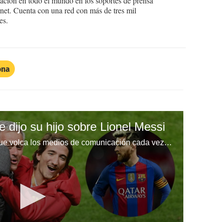
ción en todo el mundo en los soportes de prensa
ternet. Cuenta con una red con más de tres mil
es.
ona
 dijo su hijo sobre Lionel Messi
Si hay un entrenador de fútbol que volca los medios de comunicación cada vez que habla con la prensa, es José Mourinho, el actual mandamás del Manchester United.