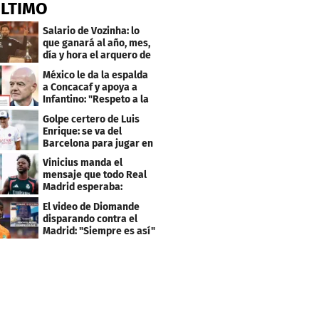
ÚLTIMO
Salario de Vozinha: lo
que ganará al año, mes,
día y hora el arquero de
Cabo Verde
México le da la espalda
a Concacaf y apoya a
Infantino: "Respeto a la
gobernanza"
Golpe certero de Luis
Enrique: se va del
Barcelona para jugar en
el PSG
Vinicius manda el
mensaje que todo Real
Madrid esperaba:
"Mourinho..."
El video de Diomande
disparando contra el
Madrid: "Siempre es así"