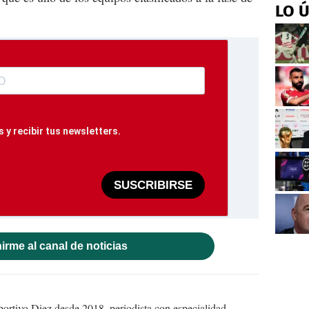
LO 
 y recibir tus newsletters.
SUSCRIBIRSE
irme al canal de noticias
ortivo Diez desde 2018, periodista con especialidad