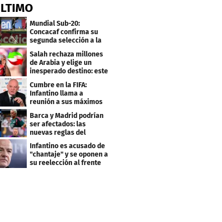
ÚLTIMO
Mundial Sub-20:
Concacaf confirma su
segunda selección a la
Copa del Mundo 2027
Salah rechaza millones
de Arabia y elige un
inesperado destino: este
será su club
Cumbre en la FIFA:
Infantino llama a
reunión a sus máximos
dirigentes
Barca y Madrid podrían
ser afectados: las
nuevas reglas del
arbitraje en LaLiga
Infantino es acusado de
"chantaje" y se oponen a
su reelección al frente
de la FIFA