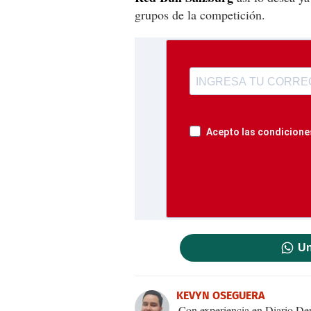
grupos de la competición.
Acepto las condiciones
Un
KEVYN OSEGUERA
Con experiencia en Diario Dep