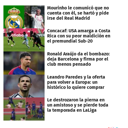
seconds
Mourinho le comunicó que no
cuenta con él, se hartó y pide
irse del Real Madrid
Concacaf: USA amarga a Costa
Rica con su peor maldición en
el premundial Sub-20
Ronald Araújo da el bombazo:
deja Barcelona y firma por el
club menos pensado
Leandro Paredes y la oferta
para volver a Europa: un
histórico lo quiere comprar
Le destrozaron la pierna en
un amistoso y se pierde toda
la temporada en LaLiga