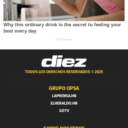
TODOS LOS DERECHOS RESERVADOS ®
2025
GRUPO OPSA
LAPRENSA.HN
ELHERALDO.HN
GOTV