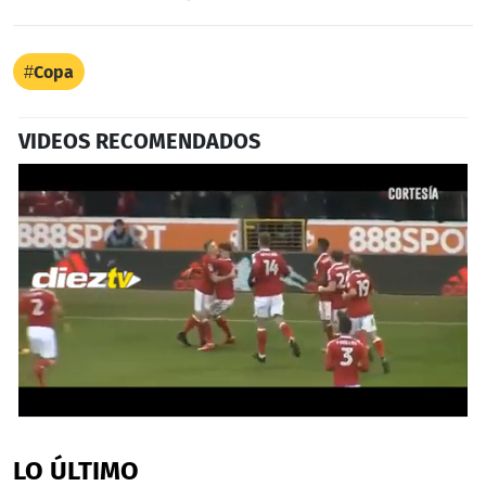
Copa
VIDEOS RECOMENDADOS
0
seconds
of
LO ÚLTIMO
24