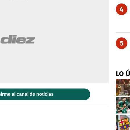
4
5
LO 
irme al canal de noticias