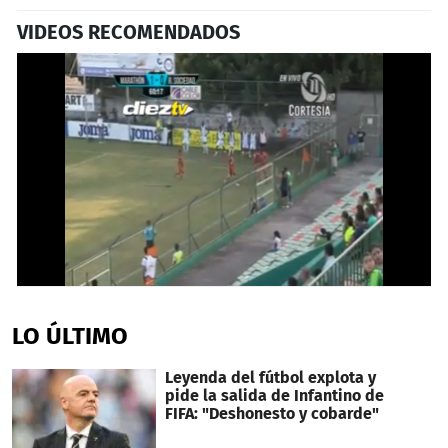
VIDEOS RECOMENDADOS
0
seconds
of
LO ÚLTIMO
23
seconds
Leyenda del fútbol explota y
pide la salida de Infantino de
FIFA: "Deshonesto y cobarde"