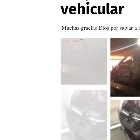
vehicular
'Muchas gracias Dios por salvar a m
X
X