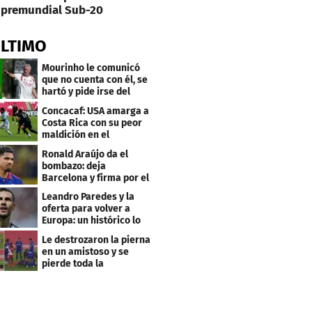
premundial Sub-20
ÚLTIMO
Mourinho le comunicó
que no cuenta con él, se
hartó y pide irse del
Real Madrid
Concacaf: USA amarga a
Costa Rica con su peor
maldición en el
premundial Sub-20
Ronald Araújo da el
bombazo: deja
Barcelona y firma por el
club menos pensado
Leandro Paredes y la
oferta para volver a
Europa: un histórico lo
quiere comprar
Le destrozaron la pierna
en un amistoso y se
pierde toda la
temporada en LaLiga