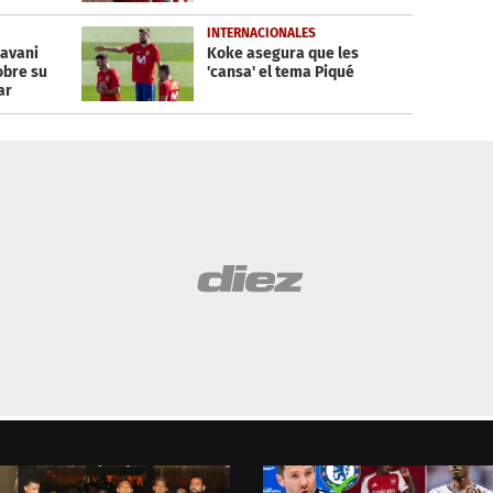
INTERNACIONALES
Cavani
Koke asegura que les
obre su
'cansa' el tema Piqué
ar