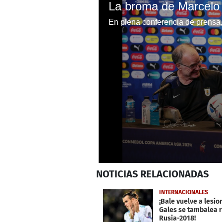
0
NOTICIAS
RELACIONADAS
seconds
of
1
INTERNACIONALES
minute,
¡Bale vuelve a lesio
53
Gales se tambalea 
seconds
Volume
Rusia-2018!
0%