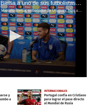
La broma de ​Marcelo Bielsa a uno de sus futbolistas: “Es vulgar, que ha llegado a donde está producto de la suerte”
En plena conferencia de prensa, Marcelo Bielsa, entrenador de Uruguay, hizo una tremenda broma a Maximiliano Araújo previo al duelo ante Colombia en la Copa América.
INTERNACIONALES
narse y
Portugal confía en Cristiano
rumbo a
para lograr el pase directo
al Mundial de Rusia