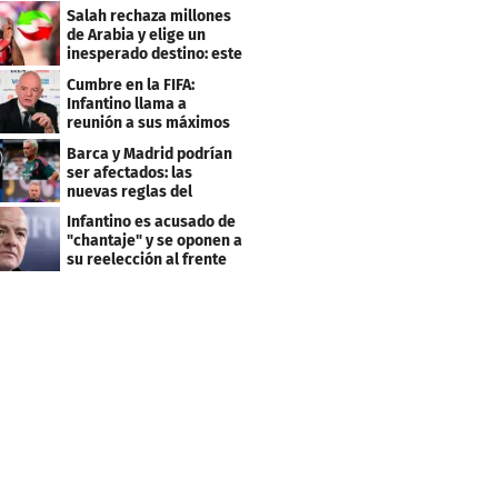
Copa del Mundo 2027
Salah rechaza millones
de Arabia y elige un
inesperado destino: este
será su club
Cumbre en la FIFA:
Infantino llama a
reunión a sus máximos
dirigentes
Barca y Madrid podrían
ser afectados: las
nuevas reglas del
arbitraje en LaLiga
Infantino es acusado de
"chantaje" y se oponen a
su reelección al frente
de la FIFA