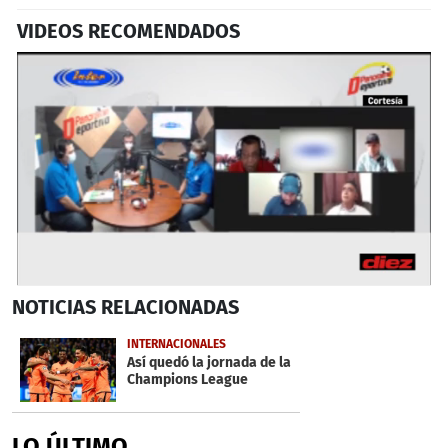
VIDEOS RECOMENDADOS
0
NOTICIAS
RELACIONADAS
seconds
of
5
INTERNACIONALES
minutes,
Así quedó la jornada de la
21
Champions League
seconds
LO ÚLTIMO