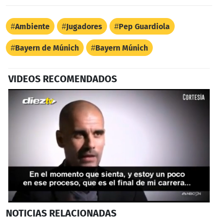
Ambiente
Jugadores
Pep Guardiola
Bayern de Múnich
Bayern Múnich
VIDEOS RECOMENDADOS
0
NOTICIAS
RELACIONADAS
seconds