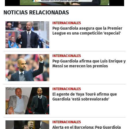
0
NOTICIAS
RELACIONADAS
seconds
of
13
INTERNACIONALES
seconds
Pep Guardiola asegura que la Premier
League es una competición 'especial'
INTERNACIONALES
Pep Guardiola afirma que Luis Enrique y
Messi se merecen los premios
INTERNACIONALES
El agente de Yaya Touré afirma que
Guardiola 'está sobrevalorado'
INTERNACIONALES
Alerta en el Barcelona: Pep Guardiola