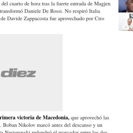
s del cuarto de hora tras la fuerte entrada de Magjen
transformó Daniele De Rossi. No respiró Italia
e de Davide Zappacosta fue aprovechado por Ciro
rimera victoria de Macedonia,
que aprovechó las
z. Boban Nikolov marcó antes del descanso y un
ija Nestorovski redondeó el marcador entre los dos