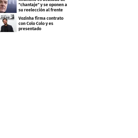
"chantaje" y se oponen a
su reelección al frente
de la FIFA
Vozinha firma contrato
con Colo Colo y es
presentado
oficialmente: su salario