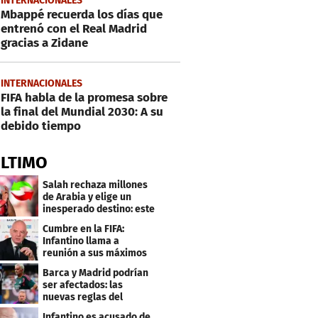
INTERNACIONALES
Mbappé recuerda los días que
entrenó con el Real Madrid
gracias a Zidane
INTERNACIONALES
FIFA habla de la promesa sobre
la final del Mundial 2030: A su
debido tiempo
ÚLTIMO
Salah rechaza millones
de Arabia y elige un
inesperado destino: este
será su club
Cumbre en la FIFA:
Infantino llama a
reunión a sus máximos
dirigentes
Barca y Madrid podrían
ser afectados: las
nuevas reglas del
arbitraje en LaLiga
Infantino es acusado de