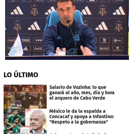
0
seconds
of
LO ÚLTIMO
5
minutes,
10
Salario de Vozinha: lo que
seconds
ganará al año, mes, día y hora
el arquero de Cabo Verde
México le da la espalda a
Concacaf y apoya a Infantino:
"Respeto a la gobernanza"