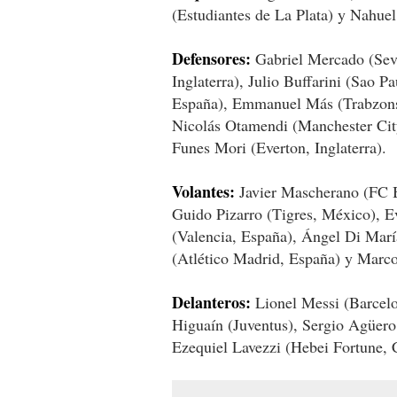
(Estudiantes de La Plata) y Nahue
Defensores:
Gabriel Mercado (Sevi
Inglaterra), Julio Buffarini (Sao P
España), Emmanuel Más (Trabzonsp
Nicolás Otamendi (Manchester Cit
Funes Mori (Everton, Inglaterra).
Volantes:
Javier Mascherano (FC Ba
Guido Pizarro (Tigres, México), Ev
(Valencia, España), Ángel Di Marí
(Atlético Madrid, España) y Marc
Delanteros:
Lionel Messi (Barcelon
Higuaín (Juventus), Sergio Agüero
Ezequiel Lavezzi (Hebei Fortune, 