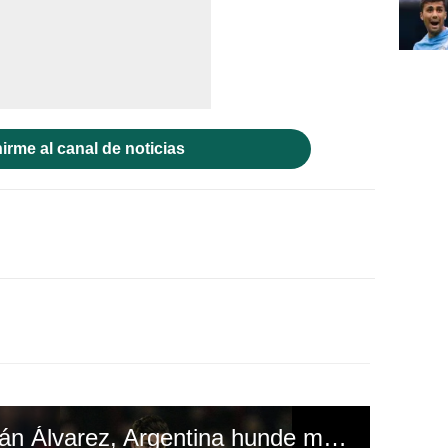
irme al canal de noticias
Con un golazo de Julián Álvarez, Argentina hunde más a Chile en la Eliminatoria Sudamericana