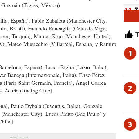
l Guzmán (Tigres, México).
lla, España), Pablo Zabaleta (Manchester City,
aulo, Brasil), Facundo Roncaglia (Celta de Vigo,
or, Turquía), Marcos Rojo (Manchester United),
y), Mateo Musacchio (Villarreal, España) y Ramiro
1
rcelona, España), Lucas Biglia (Lazio, Italia),
er Banega (Internazionale, Italia), Enzo Pérez
a (Paris Saint Germain, Francia), Ángel Correa
2
os Acuña (Racing Club).
a), Paulo Dybala (Juventus, Italia), Gonzalo
 (Manchester City), Lucas Pratto (Sao Paulo) y
China).
3