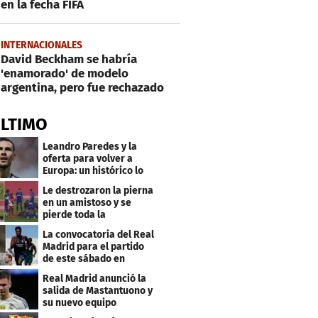
en la fecha FIFA
INTERNACIONALES
David Beckham se habría
'enamorado' de modelo
argentina, pero fue rechazado
ÚLTIMO
Leandro Paredes y la
oferta para volver a
Europa: un histórico lo
quiere comprar
Le destrozaron la pierna
en un amistoso y se
pierde toda la
temporada en LaLiga
La convocatoria del Real
Madrid para el partido
de este sábado en
Budapest
Real Madrid anunció la
salida de Mastantuono y
su nuevo equipo