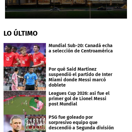
0
seconds
of
LO ÚLTIMO
1
minute,
44
Mundial Sub-20: Canadá echa
seconds
a selección de Centroamérica
Por qué Said Martínez
suspendió el partido de Inter
Miami donde Messi marcó
doblete
Leagues Cup 2026: así fue el
primer gol de Lionel Messi
post Mundial
PSG fue goleado por
sorpresivo equipo que
descendió a Segunda división