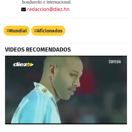
hondureño e internacional.
redaccion@diez.hn
Mundial
Aficionados
VIDEOS RECOMENDADOS
0
seconds