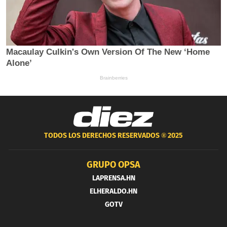
TODOS LOS DERECHOS RESERVADOS ®
2025
GRUPO OPSA
LAPRENSA.HN
ELHERALDO.HN
GOTV