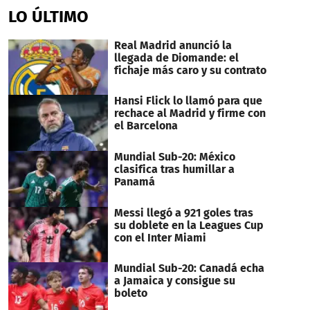
of
LO ÚLTIMO
1
minute,
21
Real Madrid anunció la
seconds
llegada de Diomande: el
fichaje más caro y su contrato
Hansi Flick lo llamó para que
rechace al Madrid y firme con
el Barcelona
Mundial Sub-20: México
clasifica tras humillar a
Panamá
Messi llegó a 921 goles tras
su doblete en la Leagues Cup
con el Inter Miami
Mundial Sub-20: Canadá echa
a Jamaica y consigue su
boleto