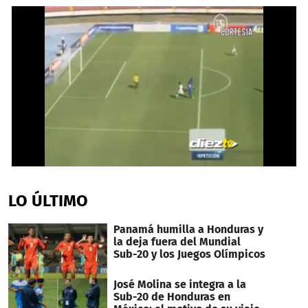
0
seconds
of
LO ÚLTIMO
43
seconds
Panamá humilla a Honduras y
la deja fuera del Mundial
Sub-20 y los Juegos Olímpicos
José Molina se integra a la
Sub-20 de Honduras en