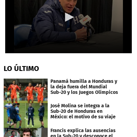
0
seconds
of
LO ÚLTIMO
3
minutes,
42
Panamá humilla a Honduras y
seconds
la deja fuera del Mundial
Sub-20 y los Juegos Olímpicos
José Molina se integra a la
Sub-20 de Honduras en
México: el motivo de su viaje
Francis explica las ausencias
en la Sub-20 y desconoce el