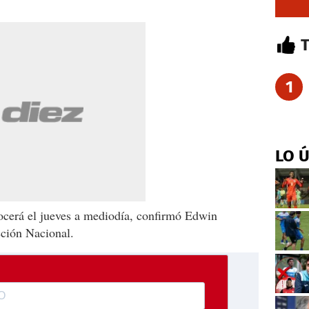
1
LO 
ocerá el jueves a mediodía, confirmó Edwin
cción Nacional.