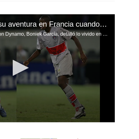
Boniek García contó su aventura en Francia cuando probó suerte con el PSG
El volante hondureño del Houston Dynamo, Boniek García, detalló lo vivido en 2008 cuando probó suerte en el PSG.