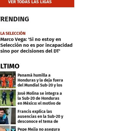
VER TODAS LAS LIGAS
TRENDING
LA SELECCIÓN
Marco Vega: 'Si no estoy en
Selección no es por incapacidad
sino por decisiones del DT'
ÚLTIMO
Panamá humilla a
Honduras y la deja fuera
del Mundial Sub-20 y los
Juegos Olímpicos
José Molina se integra a
la Sub-20 de Honduras
en México: el motivo de
su viaje
Francis explica las
ausencias en la Sub-20 y
desconoce el tema de
los tiktokers
Pepe Mejía no asegura