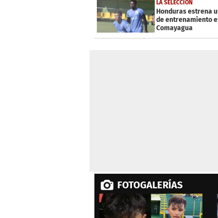
2
LA SELECCIÓN
minutes,
Honduras estrena 
2
de entrenamiento e
seconds
Volume
Comayagua
0%
FOTOGALERÍAS