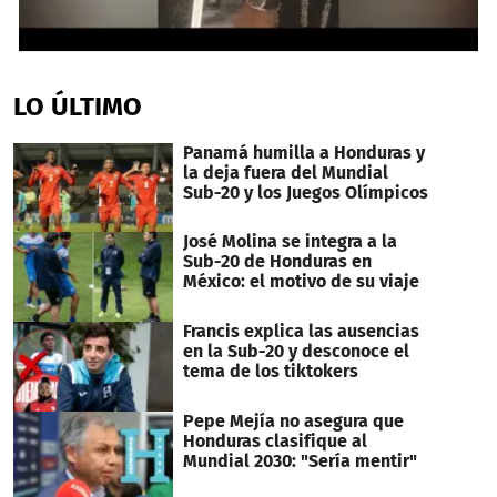
0
seconds
of
LO ÚLTIMO
12
minutes,
1
Panamá humilla a Honduras y
second
la deja fuera del Mundial
Sub-20 y los Juegos Olímpicos
José Molina se integra a la
Sub-20 de Honduras en
México: el motivo de su viaje
Francis explica las ausencias
en la Sub-20 y desconoce el
tema de los tiktokers
Pepe Mejía no asegura que
Honduras clasifique al
Mundial 2030: "Sería mentir"