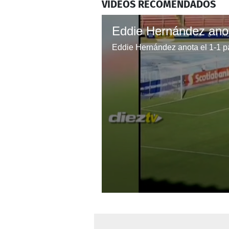
VIDEOS RECOMENDADOS
Eddie Hernández anota el 1-1 p
0
seconds
of
15
seconds
Volume