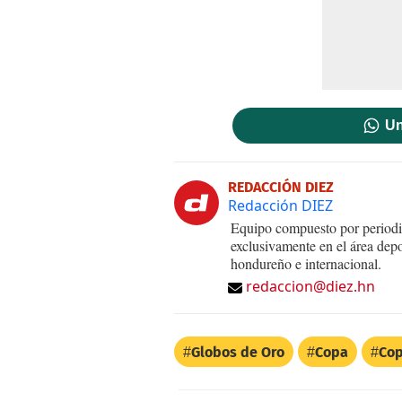
Un
REDACCIÓN DIEZ
Redacción DIEZ
Equipo compuesto por periodis
exclusivamente en el área dep
hondureño e internacional.
redaccion@diez.hn
Globos de Oro
Copa
Cop