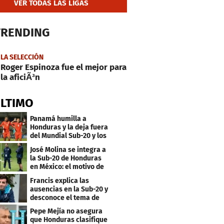
VER TODAS LAS LIGAS
TRENDING
LA SELECCIÓN
Roger Espinoza fue el mejor para
la aficiÃ³n
ÚLTIMO
Panamá humilla a
Honduras y la deja fuera
del Mundial Sub-20 y los
Juegos Olímpicos
José Molina se integra a
la Sub-20 de Honduras
en México: el motivo de
su viaje
Francis explica las
ausencias en la Sub-20 y
desconoce el tema de
los tiktokers
Pepe Mejía no asegura
que Honduras clasifique