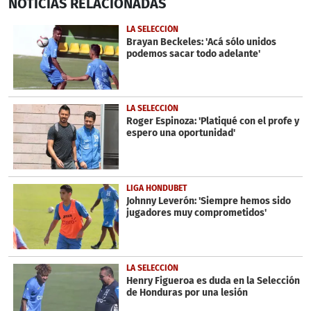
NOTICIAS
RELACIONADAS
seconds
of
7
LA SELECCIÓN
minutes,
Brayan Beckeles: 'Acá sólo unidos
45
podemos sacar todo adelante'
seconds
LA SELECCIÓN
Roger Espinoza: 'Platiqué con el profe y
espero una oportunidad'
LIGA HONDUBET
Johnny Leverón: 'Siempre hemos sido
jugadores muy comprometidos'
LA SELECCIÓN
Henry Figueroa es duda en la Selección
de Honduras por una lesión