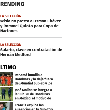
TRENDING
LA SELECCIÓN
Wisla no presta a Osman Chávez
y Rommel Quioto para Copa de
Naciones
LA SELECCIÓN
Salario, clave en contratación de
Hernán Medford
ÚLTIMO
Panamá humilla a
Honduras y la deja fuera
del Mundial Sub-20 y los
Juegos Olímpicos
José Molina se integra a
la Sub-20 de Honduras
en México: el motivo de
su viaje
Francis explica las
ausencias en la Sub-20 y