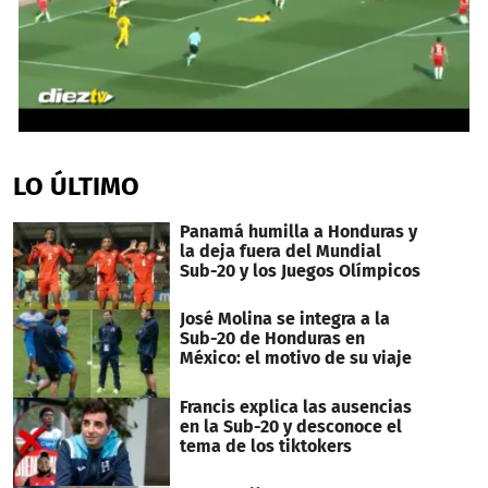
0
seconds
of
LO ÚLTIMO
45
seconds
Panamá humilla a Honduras y
la deja fuera del Mundial
Sub-20 y los Juegos Olímpicos
José Molina se integra a la
Sub-20 de Honduras en
México: el motivo de su viaje
Francis explica las ausencias
en la Sub-20 y desconoce el
tema de los tiktokers