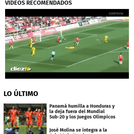
VIDEOS RECOMENDADOS
0
seconds
of
LO ÚLTIMO
45
seconds
Panamá humilla a Honduras y
la deja fuera del Mundial
Sub-20 y los Juegos Olímpicos
José Molina se integra a la