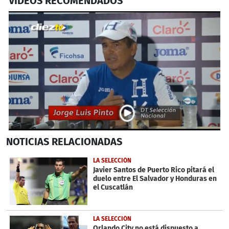
VIDEOS RECOMENDADOS
0
NOTICIAS
RELACIONADAS
seconds
of
3
LA SELECCIÓN
minutes,
Javier Santos de Puerto Rico pitará el
7
duelo entre El Salvador y Honduras en
seconds
el Cuscatlán
LA SELECCIÓN
Orlando City no está dispuesto a