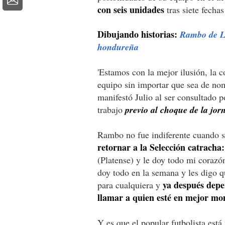
con seis unidades
tras siete fechas
Dibujando historias:
Rambo de Le
hondureña
'Estamos con la mejor ilusión, la 
equipo sin importar que sea de no
manifestó Julio al ser consultado 
trabajo
previo al choque de la jor
Rambo no fue indiferente cuando s
retornar a la Selección catracha:
(Platense) y le doy todo mi corazó
doy todo en la semana y les digo q
ya después depen
para cualquiera y
llamar a quien esté en mejor mo
Y es que el popular futbolista est