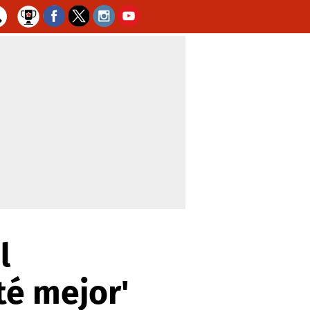
l
té mejor'