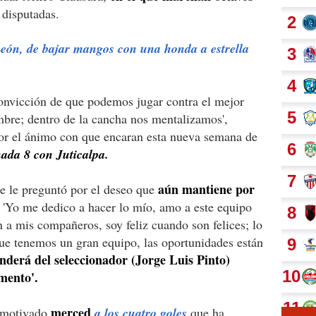
 disputadas.
ón, de bajar mangos con una honda a estrella
convicción de que podemos jugar contra el mejor
mbre; dentro de la cancha nos mentalizamos',
por el ánimo con que encaran esta nueva semana de
nada 8 con Juticalpa.
aún mantiene por
e le preguntó por el deseo que
'Yo me dedico a hacer lo mío, amo a este equipo
n a mis compañeros, soy feliz cuando son felices; lo
ue tenemos un gran equipo, las oportunidades están
derá del seleccionador (Jorge Luis Pinto)
mento'.
merced
á motivado
a los cuatro goles
que ha