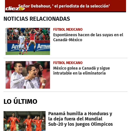
0
NOTICIAS
RELACIONADAS
seconds
of
45
FÚTBOL MEXICANO
seconds
Espontáneos hacen de las suyas en el
Canadá-México
FÚTBOL MEXICANO
México golea a Canadá y sigue
intratable en la eliminatoria
LO ÚLTIMO
Panamá humilla a Honduras y
la deja fuera del Mundial
Sub-20 y los Juegos Olímpicos