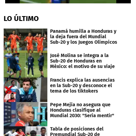
0
seconds
of
LO ÚLTIMO
1
minute,
8
Panamá humilla a Honduras y
seconds
la deja fuera del Mundial
Sub-20 y los Juegos Olímpicos
José Molina se integra a la
Sub-20 de Honduras en
México: el motivo de su viaje
Francis explica las ausencias
en la Sub-20 y desconoce el
tema de los tiktokers
Pepe Mejía no asegura que
Honduras clasifique al
Mundial 2030: "Sería mentir"
Tabla de posiciones del
Premundial Sub-20 de