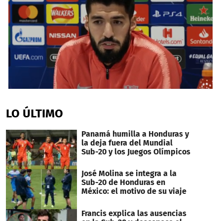
0
seconds
of
LO ÚLTIMO
1
minute,
15
Panamá humilla a Honduras y
seconds
la deja fuera del Mundial
Sub-20 y los Juegos Olímpicos
José Molina se integra a la
Sub-20 de Honduras en
México: el motivo de su viaje
Francis explica las ausencias