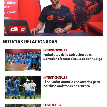
0
NOTICIAS
RELACIONADAS
seconds
of
4
INTERNACIONALES
minutes,
Futbolistas de la Selección de El
51
Salvador ofrecen disculpas por huelga
seconds
INTERNACIONALES
El Salvador anuncia convocados para
partidos amistosos de febrero
LA SELECCIÓN