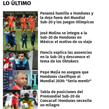
of
LO ÚLTIMO
5
minutes,
49
Panamá humilla a Honduras y
seconds
la deja fuera del Mundial
Sub-20 y los Juegos Olímpicos
José Molina se integra a la
Sub-20 de Honduras en
México: el motivo de su viaje
Francis explica las ausencias
en la Sub-20 y desconoce el
tema de los tiktokers
Pepe Mejía no asegura que
Honduras clasifique al
Mundial 2030: "Sería mentir"
Tabla de posiciones del
Premundial Sub-20 de
Concacaf: Honduras necesita
un milagro