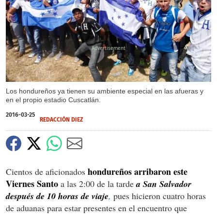
X
X
X
Los hondureños ya tienen su ambiente especial en las afueras y
en el propio estadio Cuscatlán.
2016-03-25
REDACCIÓN DIEZ
hondureños arribaron este
Cientos de aficionados
Viernes Santo
a las 2:00 de la tarde
a San Salvador
después de 10 horas de viaje
,
pues hicieron cuatro horas
de aduanas para estar presentes en el encuentro que