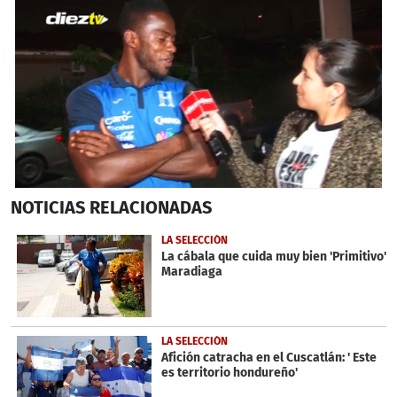
0
NOTICIAS
RELACIONADAS
seconds
of
1
LA SELECCIÓN
minute,
La cábala que cuida muy bien 'Primitivo'
15
Maradiaga
seconds
LA SELECCIÓN
Afición catracha en el Cuscatlán: ' Este
es territorio hondureño'