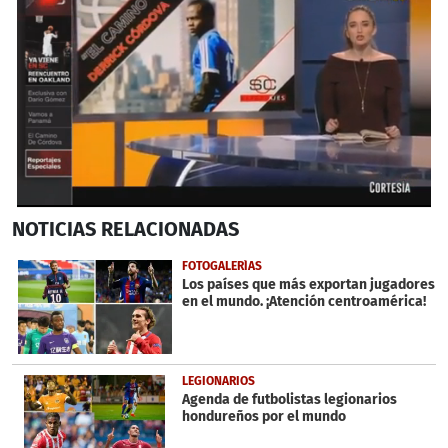
0
NOTICIAS
RELACIONADAS
seconds
of
6
FOTOGALERÍAS
minutes,
Los países que más exportan jugadores
5
en el mundo. ¡Atención centroamérica!
seconds
LEGIONARIOS
Agenda de futbolistas legionarios
hondureños por el mundo